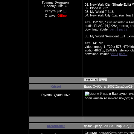
Группа: Эмигрант
01. New York City
(Single Edit)
//
Сообщений:
82
02. Blood // 3:32
Репутация:
10
03. My World // 4:18
04. New York City (Eat You Heart 
Статус:
Offline
size: 152 Mb, *.cue included // Ful
audio: FLAC, 44,1KHz, stereo, cb
download: ifolder
part 1
part 2
05. My World "Resident Evil: Extin
size: 141 Mb
video: mpeg-1, 720 x 576, 4794kb
audio: 48KHz, 224kb/s, stereo, cb
download: ifolder
part 1
part 2
Kristof
Дата: Суббота, 2007/Декабрь/29,
У нас в Барнауле толь
Группа: Удаленные
если качать то ничего пойдет, 
breathtaker
Дата: Среда, 2008/Январь/02, 19
Скиньте, пожалуйста вот эту те