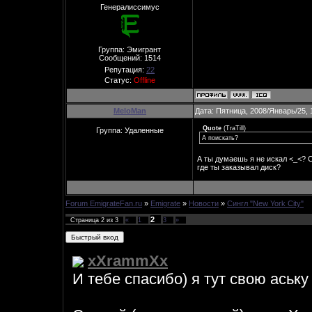
Генералиссимус
Группа: Эмигрант
Сообщений:
1514
Репутация:
22
Статус:
Offline
MeloMan
Дата: Пятница, 2008/Январь/25, 
Quote
(
TraTill
)
Группа: Удаленные
А поискать?
А ты думаешь я не искал <_<? С
где ты заказывал диск?
Forum EmigrateFan.ru
»
Emigrate
»
Новости
»
Сингл "New York City"
2
Страница
2
из
3
«
1
3
»