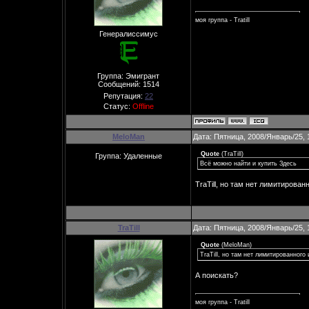
моя группа - Tratill
Генералиссимус
Группа: Эмигрант
Сообщений:
1514
Репутация:
22
Статус:
Offline
MeloMan
Дата: Пятница, 2008/Январь/25, 
Quote
(
TraTill
)
Группа: Удаленные
Всё можно найти и купить Здесь
TraTill, но там нет лимитирован
TraTill
Дата: Пятница, 2008/Январь/25, 
Quote
(
MeloMan
)
TraTill, но там нет лимитированного
А поискать?
моя группа - Tratill