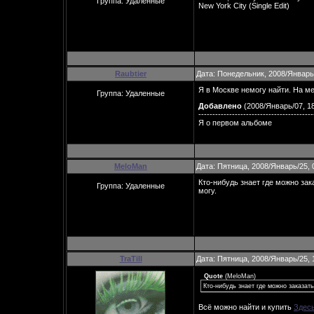
Группа: Удаленные
New York City (Single Edit)
Raubtier
Дата: Понедельник, 2008/Январь
Я в Москве немогу найти. На ме
Группа: Удаленные
Добавлено
(2008/Январь/07, 18
-----------------------------------------
Я о первом альбоме
MeloMan
Дата: Пятница, 2008/Январь/25, 
Кто-нибудь знает где можно зак
Группа: Удаленные
могу.
TraTill
Дата: Пятница, 2008/Январь/25, 
Quote
(
MeloMan
)
Кто-нибудь знает где можно заказать
Всё можно найти и купить
Здес