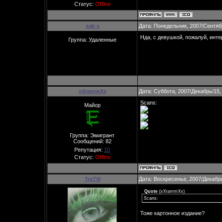
Статус:
Offline
xak-s
Дата: Понедельник, 2007/Сентяб
Нда, с девушкой, пожалуй, инте
Группа: Удаленные
xXrammXx
Дата: Суббота, 2007/Декабрь/15,
Scans:
Майор
Группа: Эмигрант
Сообщений:
82
Репутация:
10
Статус:
Offline
TraTill
Дата: Воскресенье, 2007/Декабрь
Quote
(
xXrammXx
)
Scans:
Тоже картонное издание?