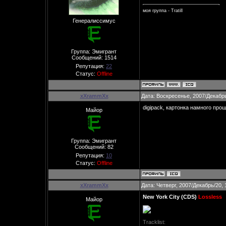
моя группа - Tratill
Генералиссимус
Группа: Эмигрант
Сообщений:
1514
Репутация:
22
Статус:
Offline
xXrammXx
Дата: Воскресенье, 2007/Декабрь
digipack, картонка намного про
Майор
Группа: Эмигрант
Сообщений:
82
Репутация:
10
Статус:
Offline
xXrammXx
Дата: Четверг, 2007/Декабрь/20,
New York City (CDS)
Lossless
Майор
Tracklist: