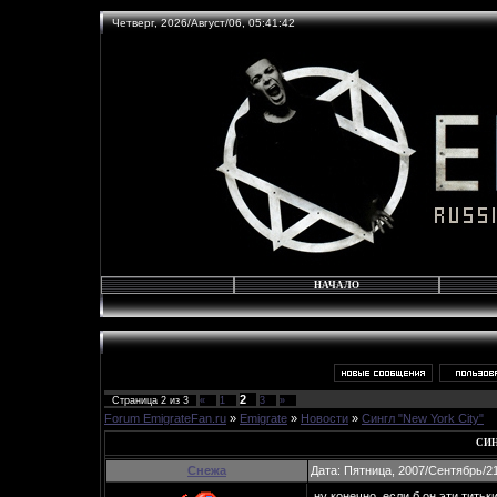
Четверг, 2026/Август/06, 05:41:42
НАЧАЛО
2
Страница
2
из
3
«
1
3
»
Forum EmigrateFan.ru
»
Emigrate
»
Новости
»
Сингл "New York City"
СИН
Снежа
Дата: Пятница, 2007/Сентябрь/21
ну конечно, если б он эти титьк