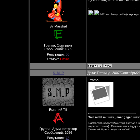
ME and harry potter(куда луч
Sir Marshall
Группа: Эмигрант
Сообщений:
1685
Репутация:
50
Статус:
Offline
S_M_P
Дата: Пятница, 2007/Сентябрь/21
Promo:
Бывший Till
Wer nicht mit uns, jener gegen uns!
Разместив новости/контент взятые с 
первоисточник). Спалившиеся будут н
Группа: Администратор
Большой брат следит за тобой!
Сообщений:
1036
Репутация:
73