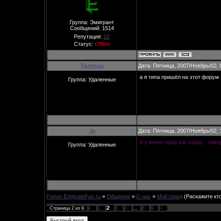
Группа: Эмигрант
Сообщений:
1514
Репутация:
22
Статус:
Offline
Тиллька
Дата: Пятница, 2007/Ноябрь/02, 
а я типа пришёл на этот фору
Группа: Удаленные
Ja
Дата: Пятница, 2007/Ноябрь/02, 
А у меня город как город... севе
Группа: Удаленные
Forum EmigrateFan.ru
»
Общение
»
О нас
»
Мой город
(Раскажите кт
2
Страница
2
из
9
«
1
3
4
…
8
9
»