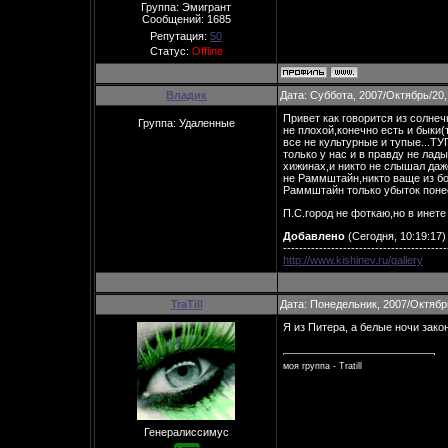
Группа: Эмигрант
Сообщений:
1685
Репутация:
50
Статус:
Offline
Владик
Дата: Суббота, 2007/Октябрь/20,
Привет как говорится из солнеч
Группа: Удаленные
не плохой,конечно есть и быки(
все не культурные и тупые...ТУ
только у нас и в правду не лад
хижинах,и никто не слышал даже 
не Раммштайн,никто ваще из бол
Раммштайн только убыток поне
П.С.город не фоткаю,но в инете
Добавлено
(Сегодня, 10:19:17)
-----------------------------------------
http://www.kishinev.ru/gallery
TraTill
Дата: Понедельник, 2007/Октябр
Я из Питера, а белые ночи зако
моя группа - Tratill
Генералиссимус