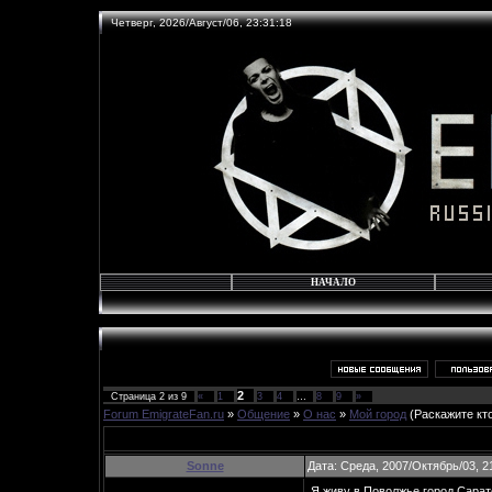
Четверг, 2026/Август/06, 23:31:18
НАЧАЛО
2
Страница
2
из
9
«
1
3
4
…
8
9
»
Forum EmigrateFan.ru
»
Общение
»
О нас
»
Мой город
(Раскажите кт
Sonne
Дата: Среда, 2007/Октябрь/03, 2
Я живу в Поволжье,город Сарат