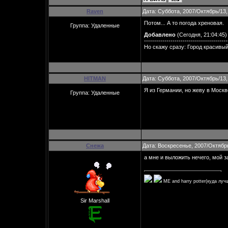
Raven
Дата: Суббота, 2007/Октябрь/13,
Потом... А то погода хреновая.
Группа: Удаленные
Добавлено
(Сегодня, 21:04:45)
-----------------------------------------
Но скажу сразу: Город красивый
HITMAN
Дата: Суббота, 2007/Октябрь/13,
Я из Германии, но жеву в Москв
Группа: Удаленные
Снежа
Дата: Воскресенье, 2007/Октябр
а мне и выложить нечего, мой з
ME and harry potter(куда луч
Sir Marshall