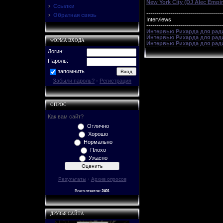
New York City (DJ Alec Empir
Ссылки
--------------------------------------
Обратная связь
Interviews
--------------------------------------
Интервью Рихарда для ради
Интервью Рихарда для радио
ФОРМА ВХОДА
Интервью Рихарда для ради
Логин:
Пароль:
запомнить
Забыли пароль?
·
Регистрация
ОПРОС
Как вам сайт?
Отлично
Хорошо
Нормально
Плохо
Ужасно
·
Результаты
Архив опросов
Всего ответов:
2401
ДРУЗЬЯ САЙТА