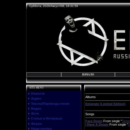
Суббота, 2026/Август/08, 18:31:56
НАЧАЛО
SITE MENU
Новости
--------------------------------------
Albums
Аудио
--------------------------------------
Тексты/Переводы песен
Emigrate (Limited Edition)
Видео
--------------------------------------
Фото
Songs
--------------------------------------
Статьи и Интервью
Face Down
From single "
Tempt
Форум
I Have A Dream
From single "
T
Наша кнопка