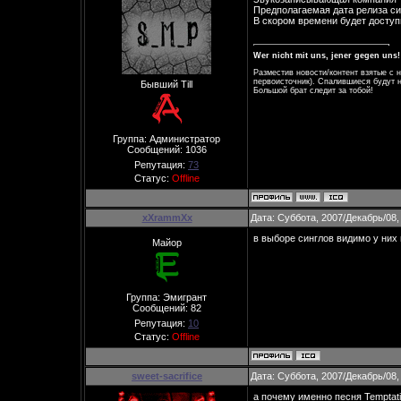
Предполагаемая дата релиза син
В скором времени будет досту
Wer nicht mit uns, jener gegen uns!
Разместив новости/контент взятые с 
первоисточник). Спалившиеся будут н
Бывший Till
Большой брат следит за тобой!
Группа: Администратор
Сообщений:
1036
Репутация:
73
Статус:
Offline
xXrammXx
Дата: Суббота, 2007/Декабрь/08,
в выборе синглов видимо у ниx 
Майор
Группа: Эмигрант
Сообщений:
82
Репутация:
10
Статус:
Offline
sweet-sacrifice
Дата: Суббота, 2007/Декабрь/08,
а почему именно песня Temptat