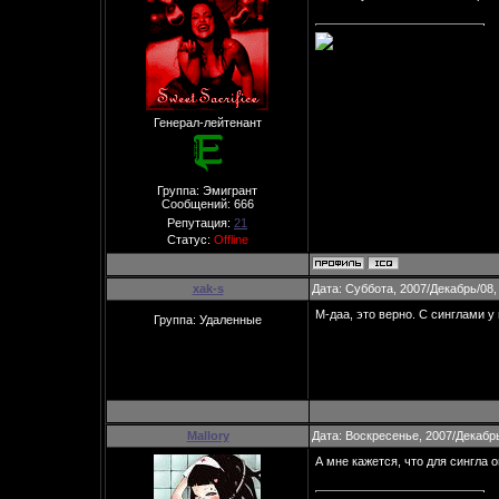
Генерал-лейтенант
Группа: Эмигрант
Сообщений:
666
Репутация:
21
Статус:
Offline
xak-s
Дата: Суббота, 2007/Декабрь/08,
М-даа, это верно. С синглами у н
Группа: Удаленные
Mallory
Дата: Воскресенье, 2007/Декабрь
А мне кажется, что для сингла 