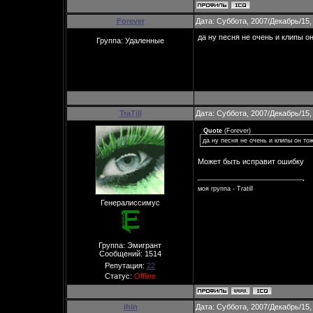
Forever
Дата: Суббота, 2007/Декабрь/15,
да ну песня не очень и клипы о
Группа: Удаленные
TraTill
Дата: Суббота, 2007/Декабрь/15,
Quote
(
Forever
)
да ну песня не очень и клипы он то
Может быть исправит ошибку
моя группа - Tratill
Генералиссимус
Группа: Эмигрант
Сообщений:
1514
Репутация:
22
Статус:
Offline
ihin
Дата: Суббота, 2007/Декабрь/15,