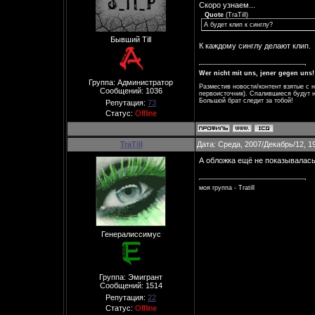
Скоро узнаем...
Quote
(
TraTill
)
А будет клип к синглу?
Бывший Till
К каждому синглу делают клип.
Wer nicht mit uns, jener gegen uns!
Группа: Администратор
Разместив новости/контент взятые с 
Сообщений:
1036
первоисточник). Спалившиеся будут н
Большой брат следит за тобой!
Репутация:
73
Статус:
Offline
TraTill
Дата: Среда, 2007/Декабрь/12, 1
А обложка ещё не показывалас
моя группа - Tratill
Генералиссимус
Группа: Эмигрант
Сообщений:
1514
Репутация:
22
Статус:
Offline