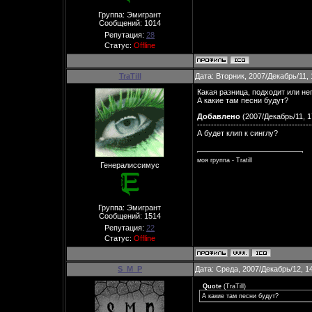
Группа: Эмигрант
Сообщений:
1014
Репутация:
28
Статус:
Offline
TraTill
Дата: Вторник, 2007/Декабрь/11,
Какая разница, подходит или не
А какие там песни будут?
Добавлено
(2007/Декабрь/11, 1
-----------------------------------------
А будет клип к синглу?
моя группа - Tratill
Генералиссимус
Группа: Эмигрант
Сообщений:
1514
Репутация:
22
Статус:
Offline
S_M_P
Дата: Среда, 2007/Декабрь/12, 1
Quote
(
TraTill
)
А какие там песни будут?