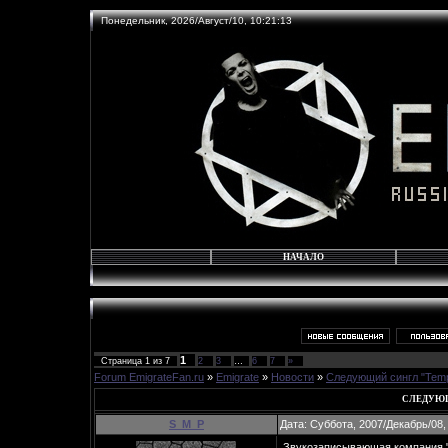
Понедельник, 2026/Август/10, 10:21:13
НАЧАЛО
1
Страница
1
из
7
2
3
…
6
7
»
Forum EmigrateFan.ru
»
Emigrate
»
Новости
»
Следующий сингл "Temp
СЛЕДУЮЩ
S_M_P
Дата: Суббота, 2007/Декабрь/08,
Звукозаписывающая компания "M