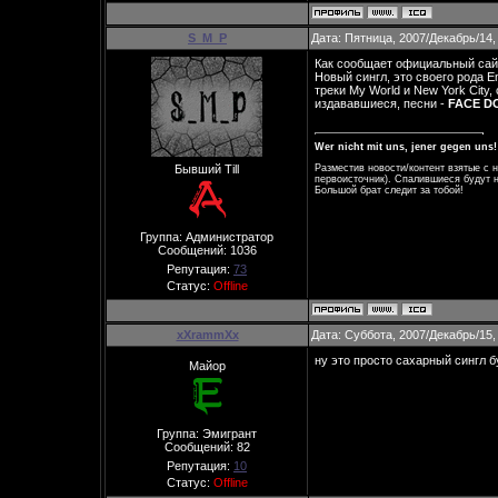
S_M_P
Дата: Пятница, 2007/Декабрь/14,
Как сообщает официальный сайт 
Новый сингл, это своего рода Em
треки My World и New York City,
издававшиеся, песни -
FACE D
Wer nicht mit uns, jener gegen uns!
Разместив новости/контент взятые с 
Бывший Till
первоисточник). Спалившиеся будут н
Большой брат следит за тобой!
Группа: Администратор
Сообщений:
1036
Репутация:
73
Статус:
Offline
xXrammXx
Дата: Суббота, 2007/Декабрь/15,
ну это просто саxарный сингл б
Майор
Группа: Эмигрант
Сообщений:
82
Репутация:
10
Статус:
Offline