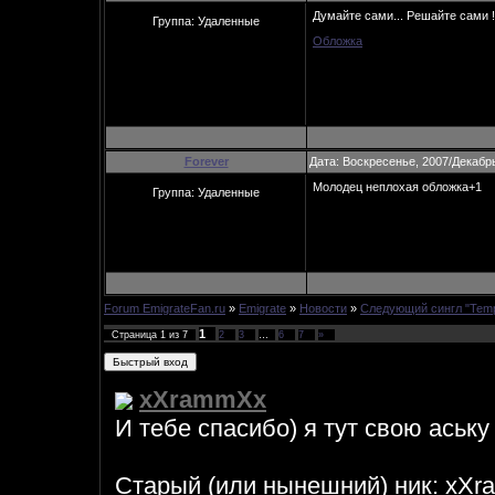
Думайте сами... Решайте сами ! 
Группа: Удаленные
Обложка
Forever
Дата: Воскресенье, 2007/Декабрь
Молодец неплохая обложка+1
Группа: Удаленные
Forum EmigrateFan.ru
»
Emigrate
»
Новости
»
Следующий сингл "Temp
1
Страница
1
из
7
2
3
…
6
7
»