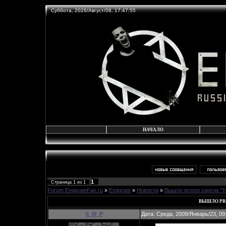
Суббота, 2026/Август/08, 17:47:55
НАЧАЛО
1
Страница
1
из
1
Forum EmigrateFan.ru
»
Emigrate
»
Новости
»
Вышло promo сингла "Te
ВЫШЛО PR
S_M_P
Дата: Среда, 2008/Январь/23, 09