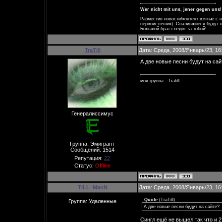
Wer nicht mit uns, jener gegen uns!
Разместив новости/контент взятые с 
первоисточник). Спалившиеся будут н
Большой брат следит за тобой!
TraTill
Дата: Среда, 2008/Январь/23, 16
А две новые песни будут на сай
моя группа - Tratill
Генералиссимус
Группа: Эмигрант
Сообщений:
1514
Репутация:
22
Статус:
Offline
TiLL_ManN
Дата: Среда, 2008/Январь/23, 16
Quote
(
TraTill
)
Группа: Удаленные
А две новые песни будут на сайте?
Сингл ещё не вышел так что и 