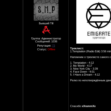
Бывший Till
Группа: Администратор
Сообщений:
1036
Репутация:
73
Треклист:
Статус:
Offline
1.Temptation (Radio Edit) 3:56 mi
Напомним о треклисте самого с
1. Temptation - 4:12
2. My World - 4:17
3. New York City - 3:39
4. Face Down - 4:01
5. I Have a Dream - 4:12
Релиз по непотверждённым дан
Спасибо
xXrammXx