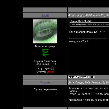
TraTill
Дата: Среда, 2008/Январь/23, 20
Quote
(
TiLL-ManN
)
Сингл ещё не вышел так что и 2 но
Так я и спрашиваю, БУДУТ!?
моя группа - Tratill
Генералиссимус
Группа: Эмигрант
Сообщений:
1514
Репутация:
22
Статус:
Offline
Владик
Дата: Среда, 2008/Январь/23, 20
А знаете, что я заметил, то, ч
Группа: Удаленные
надпись...
Lyrics By Richard Z. Kruspe/ Car
Насколбко я помню, то они ж в