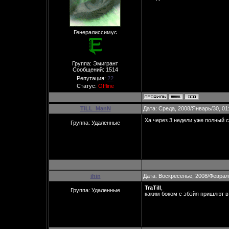
Генералиссимус
Группа: Эмигрант
Сообщений:
1514
Репутация:
22
Статус:
Offline
TiLL_ManN
Дата: Среда, 2008/Январь/30, 01
Ха через 3 недели уже полный с
Группа: Удаленные
ihin
Дата: Воскресенье, 2008/Феврал
TraTill
,
Группа: Удаленные
каким боком с эбэйя пришлют в