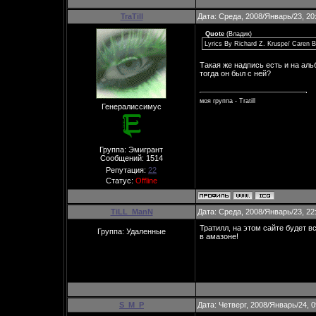
TraTill
Дата: Среда, 2008/Январь/23, 20
Quote
(
Владик
)
Lyrics By Richard Z. Kruspe/ Caren B
Такая же надпись есть и на аль
тогда он был с ней?
моя группа - Tratill
Генералиссимус
Группа: Эмигрант
Сообщений:
1514
Репутация:
22
Статус:
Offline
TiLL_ManN
Дата: Среда, 2008/Январь/23, 22
Тратилл, на этом сайте будет вс
Группа: Удаленные
в амазоне!
S_M_P
Дата: Четверг, 2008/Январь/24, 