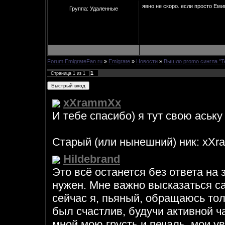
явно не скоро. если просто Емиг
Группа: Удаленные
Forum EmigrateFan.ru
»
Emigrate
»
Новости
»
Вышло promo сингла "Te
1
Страница
1
из
1