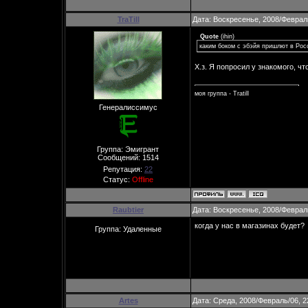
TraTill
Дата: Воскресенье, 2008/Феврал
Quote
(
ihin
)
каким боком с эбэйя пришлют в Ро
Х.з. Я попросил у знакомого, чт
моя группа - Tratill
Генералиссимус
Группа: Эмигрант
Сообщений:
1514
Репутация:
22
Статус:
Offline
Raubtier
Дата: Воскресенье, 2008/Феврал
когда у нас в магазинах будет?
Группа: Удаленные
Artes
Дата: Среда, 2008/Февраль/06, 