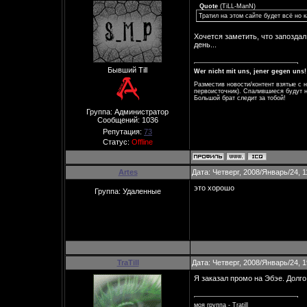
Quote
(
TiLL-ManN
)
Тратил на этом сайте будет всё но к
Хочется заметить, что запозда
день...
Бывший Till
Wer nicht mit uns, jener gegen uns!
Разместив новости/контент взятые с 
первоисточник). Спалившиеся будут н
Большой брат следит за тобой!
Группа: Администратор
Сообщений:
1036
Репутация:
73
Статус:
Offline
Artes
Дата: Четверг, 2008/Январь/24, 
это хорошо
Группа: Удаленные
TraTill
Дата: Четверг, 2008/Январь/24, 
Я заказал промо на Эбэе. Долго
моя группа - Tratill